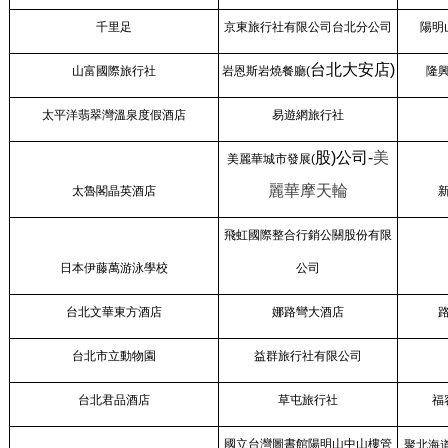
千里足
京東旅行社有限公司台北分公司
陽明
台北大安店)
山富國際旅行社
岩恩斯岩燒餐廳(
隆
太平洋翡翠灣溫泉度假酒店
易遊網旅行社
股)
公司-
美
美麗華城市發展(
麗華摩天輪
太魯閣晶英酒店
飛虹國際整合行銷公關股份有限
日本伊藤萬游泳學校
公司
台北文華東方酒店
娜路彎大酒店
台北市立動物園
益群旅行社有限公司
台北君品酒店
草屯旅行社
福
國立台灣圖書館陽明山中山樓管
聚北海道