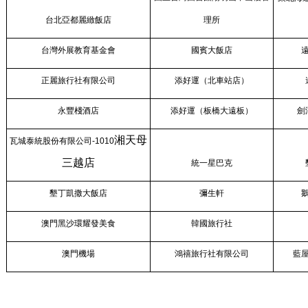
台北亞都麗緻飯店
理所
台灣外展教育基金會
國賓大飯店
正麗旅行社有限公司
添好運（北車站店）
永豐棧酒店
添好運（板橋大遠板）
劍
湘天母
瓦城泰統股份有限公司-1010
三越店
統一星巴克
墾丁凱撒大飯店
彌生軒
澳門黑沙環耀發美食
韓國旅行社
澳門機場
鴻禧旅行社有限公司
藍屋