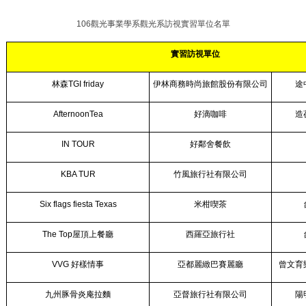
106
觀光事業學系觀光系訪視實習單位名單
實習訪視單位
林森TGI friday
伊林商務時尚旅館股份有限公司
途
AfternoonTea
好滴咖啡
造
IN TOUR
好鄰舍餐飲
KBA TUR
竹風旅行社有限公司
Six flags fiesta Texas
米柑喫茶
The Top
屋頂上餐廳
西羅亞旅行社
VVG
好樣情事
亞都麗緻巴賽麗廳
曾文育
九州豚骨炎庵拉麵
亞督旅行社有限公司
陽