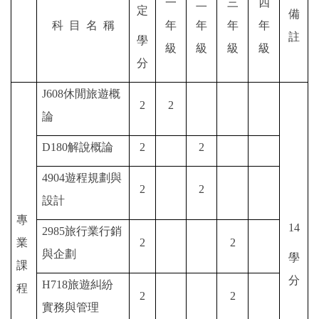
一
二
三
四
定
備
科
目
名
稱
年
年
年
年
註
學
級
級
級
級
分
J608
休閒旅遊概
2
2
論
D180
解說概論
2
2
4904
遊程規劃與
2
2
設計
專
14
2985
旅行業行銷
業
2
2
與企劃
學
課
分
H718
旅遊糾紛
程
2
2
實務與管理