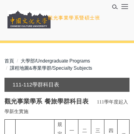
跳
到
觀光事業學系暨碩士班
主
要
內
容
區
首頁
大學部/Undergraduate Programs
課程地圖&專業學群/Specialty Subjects
111-112學群科目表
觀光事業學系
餐旅學群科目表
111
學年度起入
學新生實施
規
一
二
三
四
定