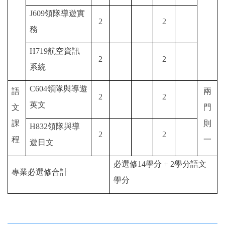
J609
領隊導遊實
2
2
務
H719
航空資訊
2
2
系統
C604
領隊與導遊
語
兩
2
2
英文
文
門
課
則
H832
領隊與導
2
2
程
一
遊日文
必選修
14
學分
+ 2
學分語文
專業必選修合計
學分