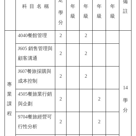
備
科
目
名
稱
年
年
年
年
註
學
級
級
級
級
分
4040
餐館管理
2
2
J605
銷售管理與
2
2
顧客溝通
J607
餐旅採購與
2
2
成本控制
專
14
業
4505
餐旅業行銷
2
2
學
課
與企劃
分
程
9704
餐旅經營可
2
2
行性分析