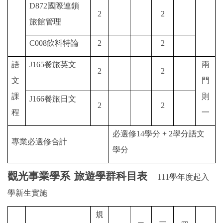
D872
國際連鎖
2
2
旅館管理
C008
飲料特論
2
2
語
J165
餐旅英文
兩
2
2
文
門
課
則
J166
餐旅日文
2
2
程
一
必選修
14
學分
+ 2
學分語文
專業必選修合計
學分
觀光事業學系
旅遊學群科目表
111
學年度起入
學新生實施
規