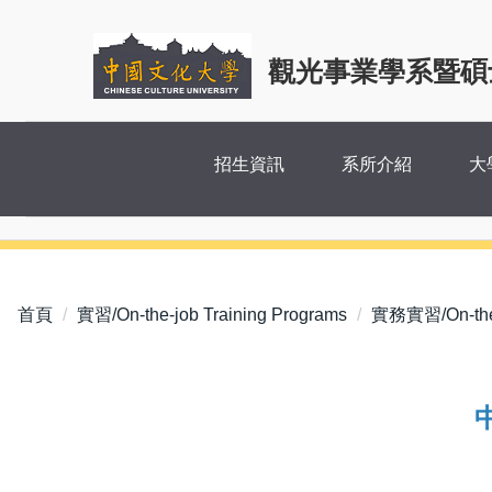
跳
到
觀光事業學系暨碩
主
要
內
容
招生資訊
系所介紹
大
區
首頁
實習/On-the-job Training Programs
實務實習/On-the-j