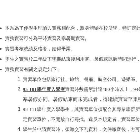
本系為了使學生理論與實務相配合，親身體驗在校所學，特訂定
實務實習可分為平時實習及寒暑期實習。
實習考核成績及格者，始得畢業。
學生之實習於二年級下學期結束後利用寒、暑假或課餘時間進行
實務實習有關之規定如下：
實習單位包括旅行社、旅館、餐廳、航空公司、遊樂區、
95-101
學年度入學者
實習時數需累計達
480
小時以上，
94
寒暑假亦同。暑假結束而未完成者，得繼續實習至累
98
-
111
學年度入學學生，其實習單位須配合其專業學群所
定實習單位，不開放自行尋找。違反本規定者，實習單位
學生於申請實習時，須繳交下列資料，文件繳齊後，方可