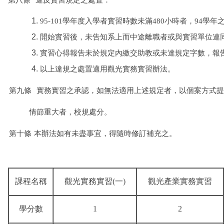
第八條
違反實習規定之處置：
9
5-101
學年度入學者實習時數未滿
480
小時者，
94
學年
開始實習後，未告知系上而中途離職者或與實習單位連
實習心得報告未於規定內繳交助教或未達規定字數，報
以上違規之處置適用觀光實務實習辦法。
第九條
實務實習之承認，如無法適用上述規定者，以個案方式提
情節重大者，校規處分。
第十條
本辦法如有未盡事宜，得隨時修訂補充之。
課程名稱
觀光實務實習
(
一
)
觀光產業實務實習
學分數
1
2