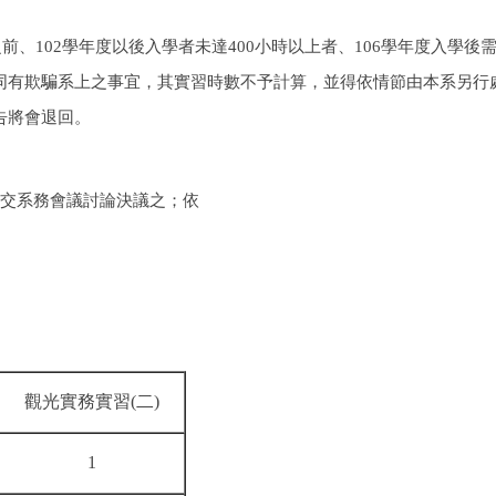
之前、
102
學年度以後入學者未達
400
小時以上者、
106
學年度入學後
同有欺騙系上之事宜，其實習時數不予計算，並得依情節由本系另行
告將會退回。
交系務會議討論決議之；依
觀光實務實習
(
二
)
1