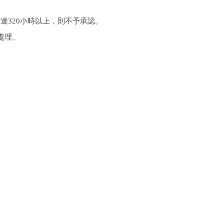
需達
320
小時以上，則不予承認。
處理。