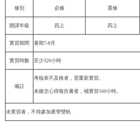
修別
必修
選修
開課年級
四上
四上
實習期間
暑期
7-8
月
實習時數
至少
320
小時
考核表不及格者，需重新實習。
備註
未繳交心得報告書者，補實習
160
小時。
未實習者，不得參加產學雙軌