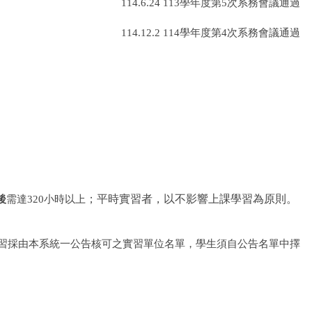
114.6.24 113
學年度第
5
次系務會議通過
114.12.2 114
學年度第
4
次系務會議通過
；平時實習者，以不影響上課學習為原則。
後
需達
320
小時以上
習採由本系統一公告核可之實習單位名單，學生須自公告名單中擇