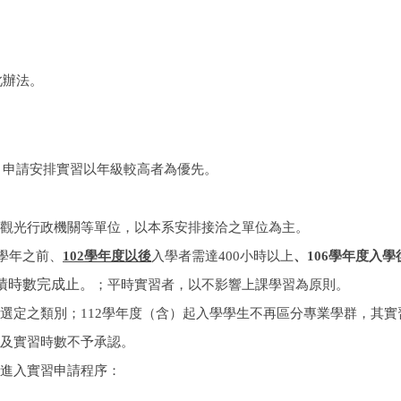
此辦法。
，申請安排實習以年級較高者為優先。
觀光行政機關等單位，以本系安排接洽之單位為主。
學年之前、
102
學年度以後
入學者需達
400
小時以上
、
106
學年度入學
積時數完成止。
；平時實習者，以不影響上課學習為原則。
選定之類別；
112
學年度（含）起入學學生不再區分專業學群，其實
及實習時數不予承認。
進入實習申請程序：