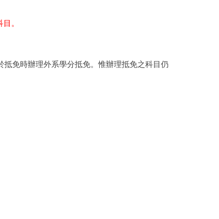
科目。
於抵免時辦理外系學分抵免。惟辦理抵免之科目仍