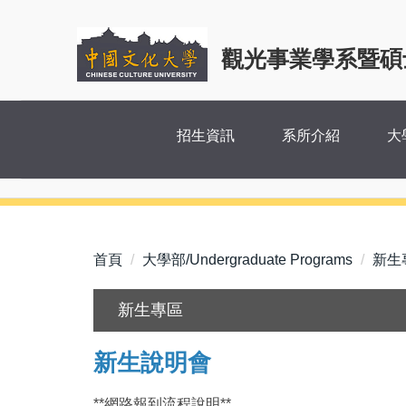
跳
到
觀光事業學系暨碩
主
要
內
容
招生資訊
系所介紹
大
區
首頁
大學部/Undergraduate Programs
新生
新生專區
新生說明會
**網路報到流程說
明**