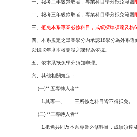
一、報考二年級錄取者，專業科目學分抵免範圍
二、報考三年級錄取者，專業科目學分抵免範圍
三、
抵免本系專業必修科目，成績標準須達及格
6
四、本系規定之畢業學分內承認
18
學分為外系選
以錄取年度本校開設之課程為依據。
五、依本系抵免學分須知辦理。
六、其他相關規定：
(
一
)**
五專轉入者**：
1.
其專一、二、三所修之科目皆不得抵免。
(
二
) **
二專轉入者**：
1.
抵免共同及本系專業必修科目，成績須達